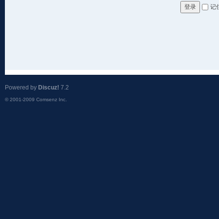
记
登录
Powered by
Discuz!
7.2
© 2001-2009
Comsenz Inc.