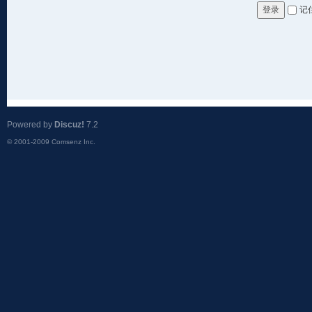
记
登录
Powered by
Discuz!
7.2
© 2001-2009
Comsenz Inc.