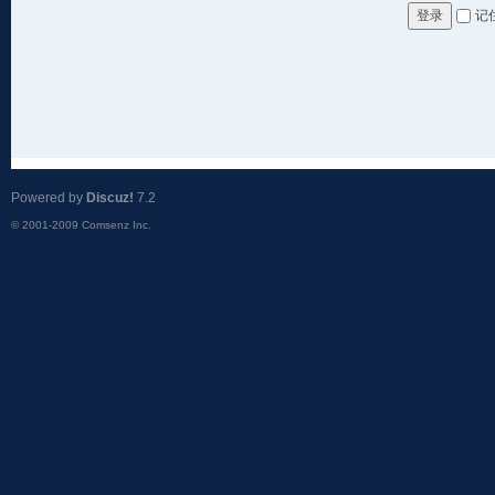
记
登录
Powered by
Discuz!
7.2
© 2001-2009
Comsenz Inc.