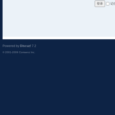
记
登录
Powered by
Discuz!
7.2
© 2001-2009
Comsenz Inc.