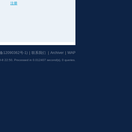
注册
备12090362号-1
)
|
联系我们
|
Archiver
|
WAP
-8 22:50,
Processed in 0.012407 second(s), 0 queries
.