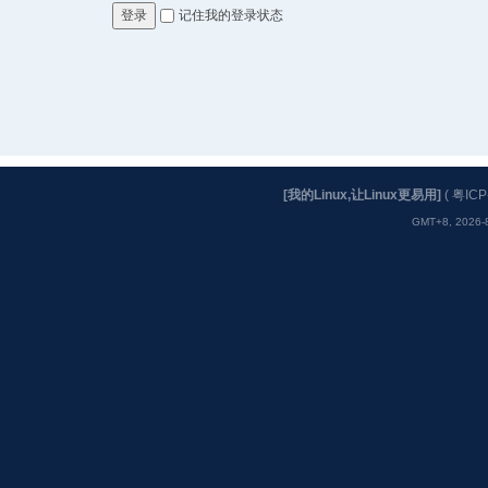
记住我的登录状态
登录
[我的Linux,让Linux更易用]
(
粤ICP
GMT+8, 2026-8