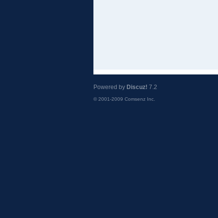
Powered by
Discuz!
7.2
© 2001-2009
Comsenz Inc.