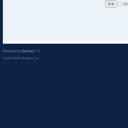
记
登录
Powered by
Discuz!
7.2
© 2001-2009
Comsenz Inc.