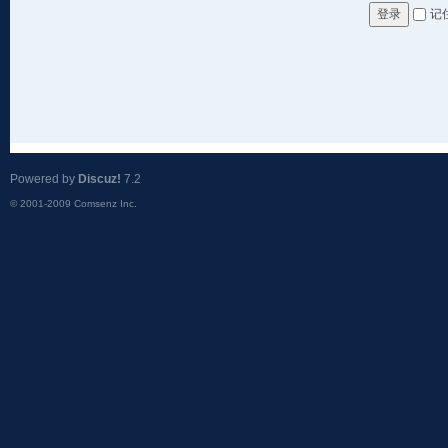
记
登录
Powered by
Discuz!
7.2
© 2001-2009
Comsenz Inc.