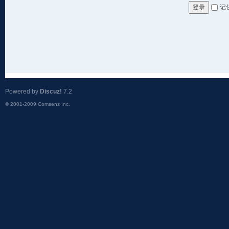
记
登录
Powered by
Discuz!
7.2
© 2001-2009
Comsenz Inc.