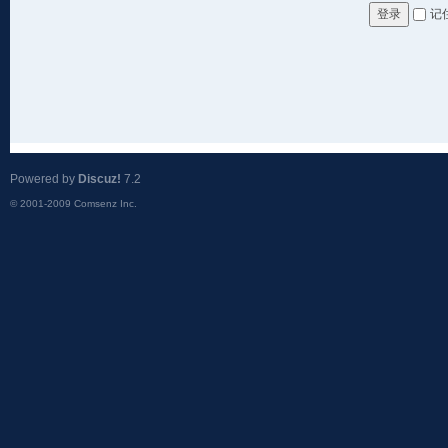
记
登录
Powered by
Discuz!
7.2
© 2001-2009
Comsenz Inc.