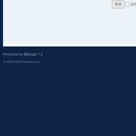
记
登录
Powered by
Discuz!
7.2
© 2001-2009
Comsenz Inc.