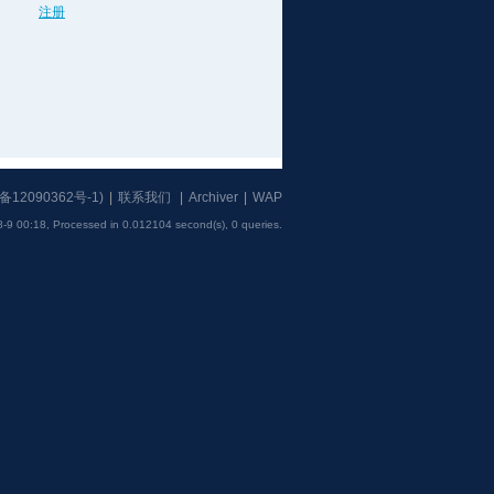
注册
备12090362号-1
)
|
联系我们
|
Archiver
|
WAP
-9 00:18,
Processed in 0.012104 second(s), 0 queries
.