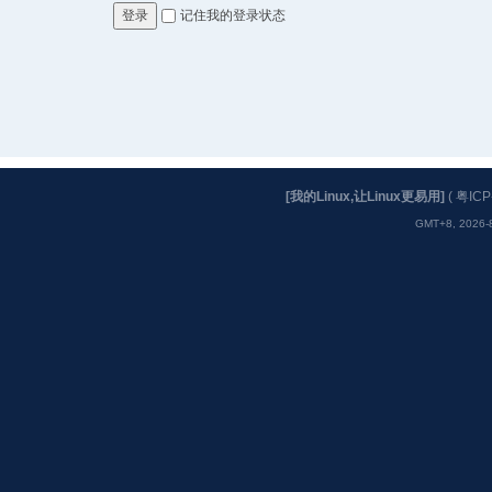
记住我的登录状态
登录
[我的Linux,让Linux更易用]
(
粤ICP
GMT+8, 2026-8