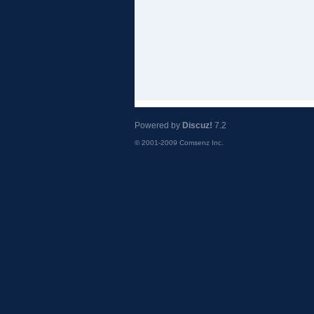
Powered by
Discuz!
7.2
© 2001-2009
Comsenz Inc.