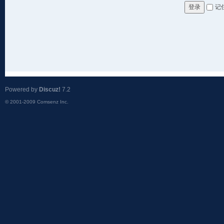
记
登录
Powered by
Discuz!
7.2
© 2001-2009
Comsenz Inc.