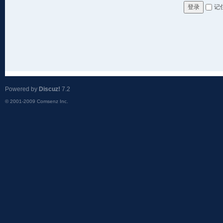
记
登录
Powered by
Discuz!
7.2
© 2001-2009
Comsenz Inc.