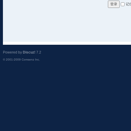
记
登录
Powered by
Discuz!
7.2
© 2001-2009
Comsenz Inc.