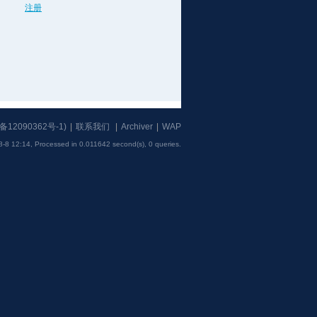
注册
备12090362号-1
)
|
联系我们
|
Archiver
|
WAP
8-8 12:14,
Processed in 0.011642 second(s), 0 queries
.