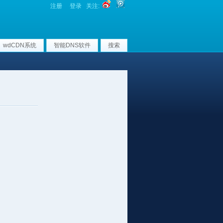
注册
登录
关注:
wdCDN系统
智能DNS软件
搜索