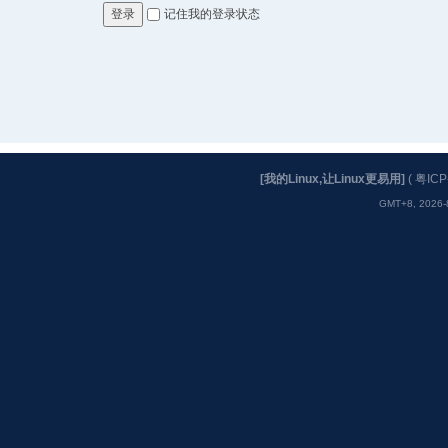
记住我的登录状态
登录
[我的Linux,让Linux更易用]
(
粤ICP
GMT+8, 2026-