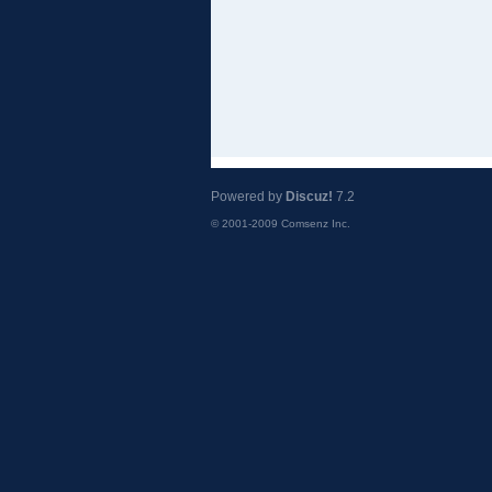
Powered by
Discuz!
7.2
© 2001-2009
Comsenz Inc.