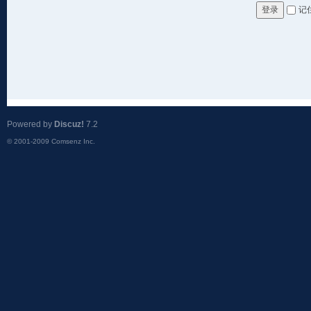
记
登录
Powered by
Discuz!
7.2
© 2001-2009
Comsenz Inc.