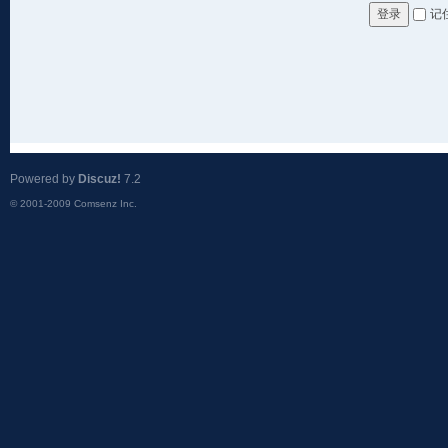
记
登录
Powered by
Discuz!
7.2
© 2001-2009
Comsenz Inc.