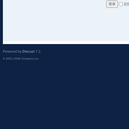
记
登录
Powered by
Discuz!
7.2
© 2001-2009
Comsenz Inc.