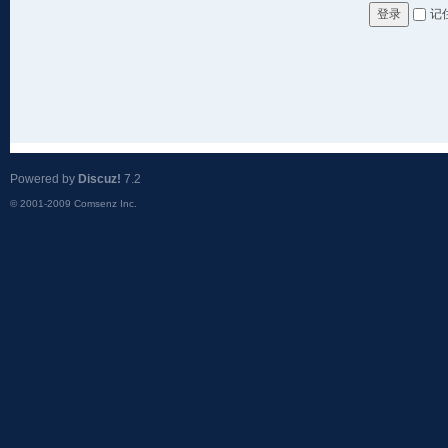
记
登录
Powered by
Discuz!
7.2
© 2001-2009
Comsenz Inc.