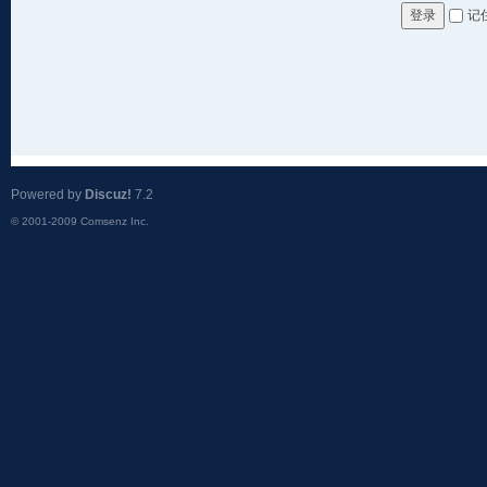
记
登录
Powered by
Discuz!
7.2
© 2001-2009
Comsenz Inc.