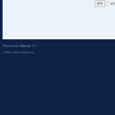
记
登录
Powered by
Discuz!
7.2
© 2001-2009
Comsenz Inc.