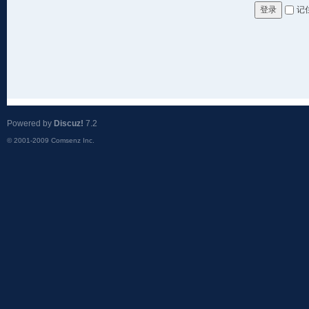
记
登录
Powered by
Discuz!
7.2
© 2001-2009
Comsenz Inc.