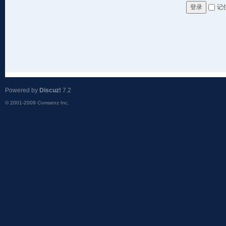
记
登录
Powered by
Discuz!
7.2
© 2001-2009
Comsenz Inc.