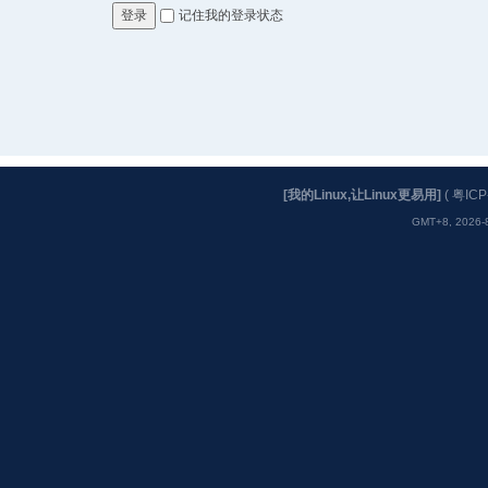
记住我的登录状态
登录
[我的Linux,让Linux更易用]
(
粤ICP
GMT+8, 2026-8