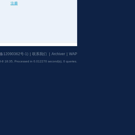
注册
备12090362号-1
)
|
联系我们
|
Archiver
|
WAP
-8 18:35,
Processed in 0.012270 second(s), 0 queries
.