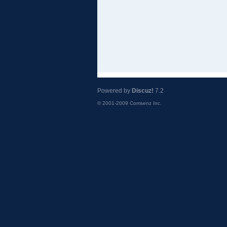
Powered by
Discuz!
7.2
© 2001-2009
Comsenz Inc.