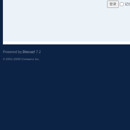
记
登录
Powered by
Discuz!
7.2
© 2001-2009
Comsenz Inc.