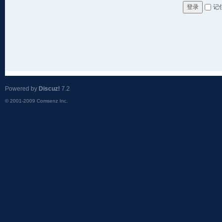
记
登录
Powered by
Discuz!
7.2
© 2001-2009
Comsenz Inc.