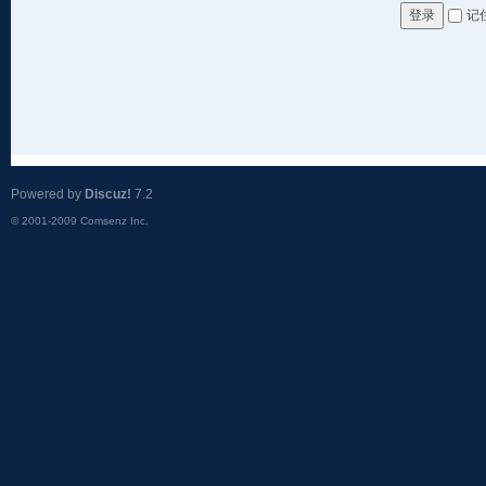
记
登录
Powered by
Discuz!
7.2
© 2001-2009
Comsenz Inc.