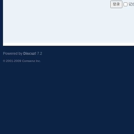
记
登录
Powered by
Discuz!
7.2
© 2001-2009
Comsenz Inc.