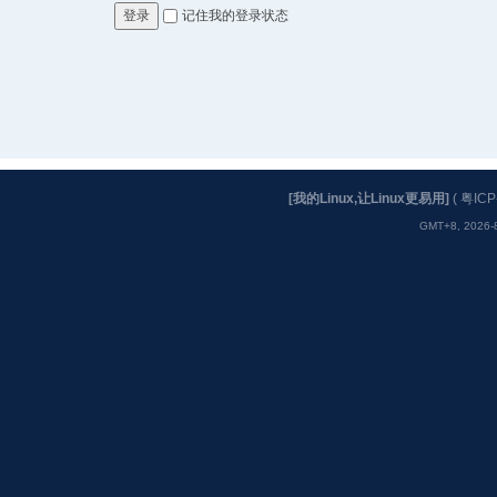
记住我的登录状态
登录
[我的Linux,让Linux更易用]
(
粤ICP
GMT+8, 2026-8