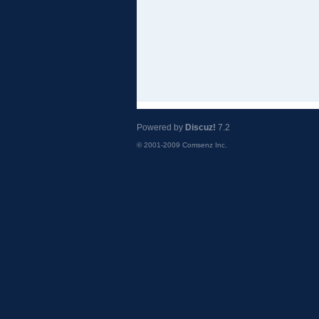
Powered by
Discuz!
7.2
© 2001-2009
Comsenz Inc.