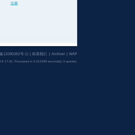
注册
备12090362号-1
)
|
联系我们
|
Archiver
|
WAP
-6 17:32,
Processed in 0.012399 second(s), 0 queries
.