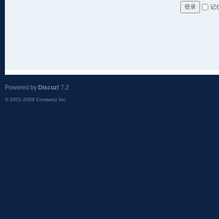
记
登录
Powered by
Discuz!
7.2
© 2001-2009
Comsenz Inc.