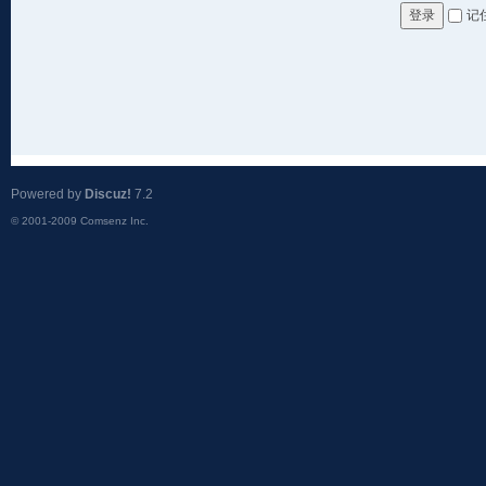
记
登录
Powered by
Discuz!
7.2
© 2001-2009
Comsenz Inc.