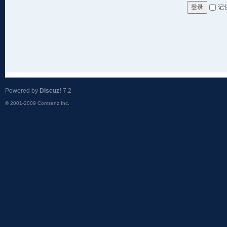
记
登录
Powered by
Discuz!
7.2
© 2001-2009
Comsenz Inc.