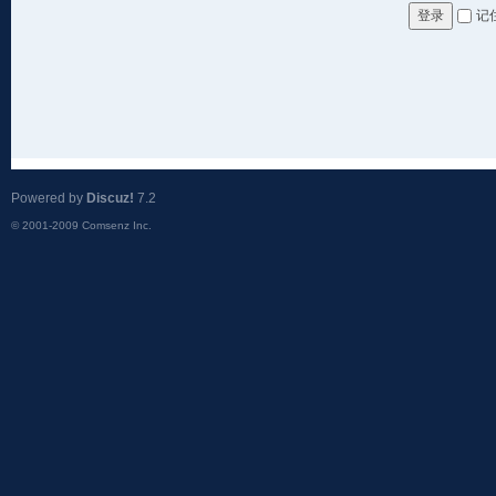
记
登录
Powered by
Discuz!
7.2
© 2001-2009
Comsenz Inc.