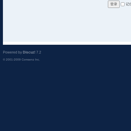
记
登录
Powered by
Discuz!
7.2
© 2001-2009
Comsenz Inc.