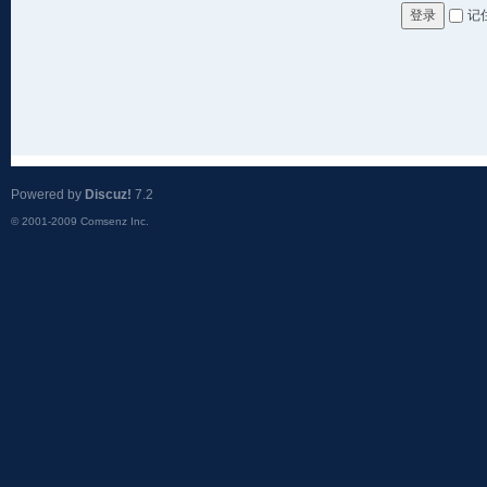
记
登录
Powered by
Discuz!
7.2
© 2001-2009
Comsenz Inc.