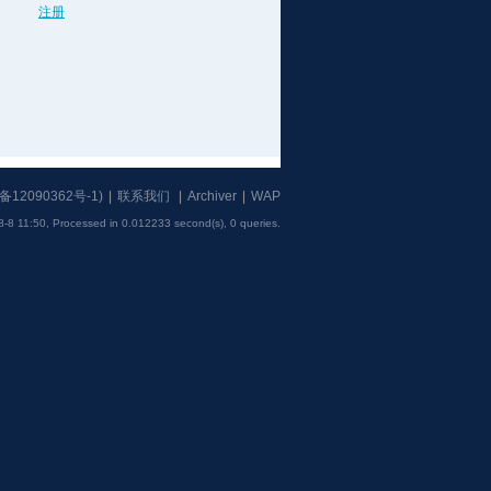
注册
备12090362号-1
)
|
联系我们
|
Archiver
|
WAP
8-8 11:50,
Processed in 0.012233 second(s), 0 queries
.