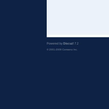
Powered by
Discuz!
7.2
© 2001-2009
Comsenz Inc.