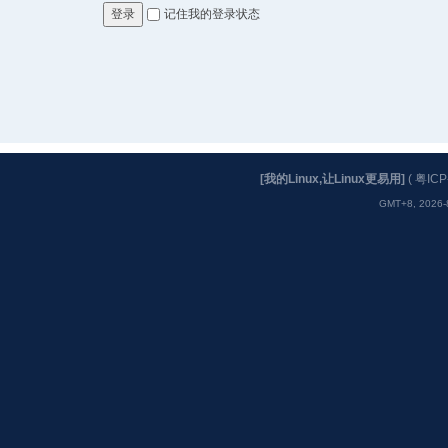
记住我的登录状态
登录
[我的Linux,让Linux更易用]
(
粤ICP
GMT+8, 2026-