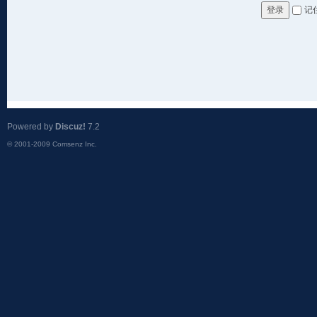
记
登录
Powered by
Discuz!
7.2
© 2001-2009
Comsenz Inc.