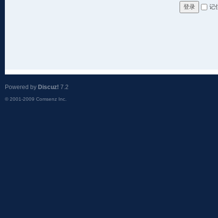
记
登录
Powered by
Discuz!
7.2
© 2001-2009
Comsenz Inc.