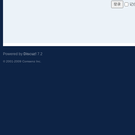
记
登录
Powered by
Discuz!
7.2
© 2001-2009
Comsenz Inc.