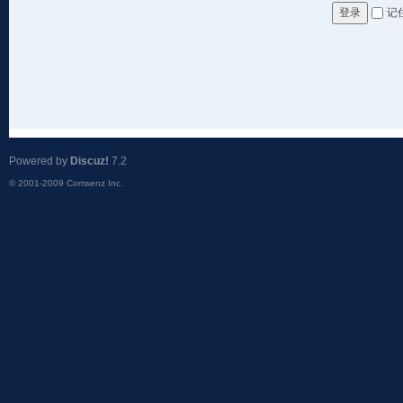
记
登录
Powered by
Discuz!
7.2
© 2001-2009
Comsenz Inc.