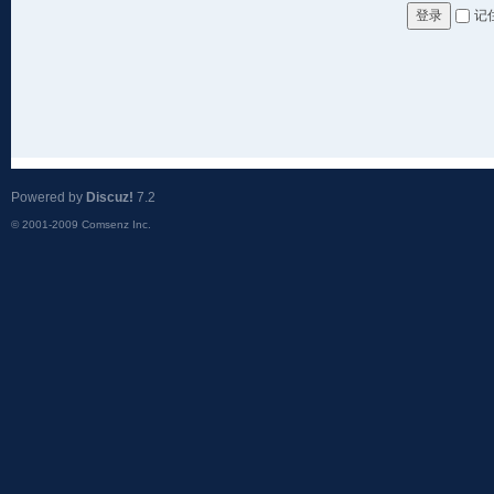
记
登录
Powered by
Discuz!
7.2
© 2001-2009
Comsenz Inc.