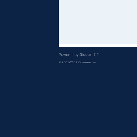
Powered by
Discuz!
7.2
© 2001-2009
Comsenz Inc.