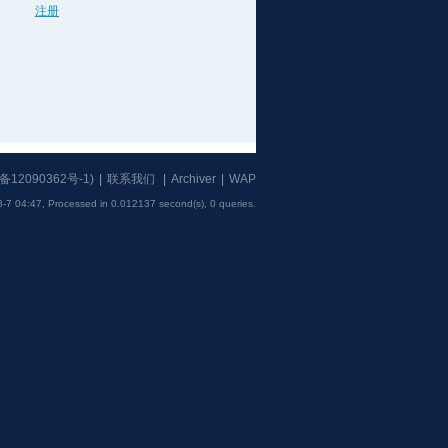
注册
备12090362号-1
)
|
联系我们
|
Archiver
|
WAP
-7 04:47,
Processed in 0.012137 second(s), 0 queries
.