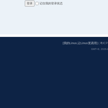
记住我的登录状态
登录
[我的Linux,让Linux更易用]
(
粤ICP
GMT+8, 2026-8