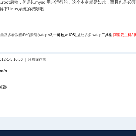
l是以root启动，但是以mysql用户运行的，这个本身就是如此，而且也是必
解下Linux系统的权限吧
曲及多看教程/FAQ索引(
wdcp
,
v3
,
一键包
,
wdOS
),益处多多.
wdcp工具集
阿里云主机8
2-1-5 10:56
|
只看该作者
min
览器