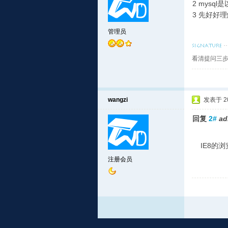
2 mysq
3 先好好理
管理员
看清提问三步
wangzi
发表于 201
回复
2#
ad
IE8的浏
注册会员