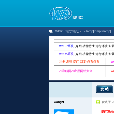
WDlinux官方论坛
»
lamp|lnmp|lnam
wdCP系统
(
介绍
,
功能特性
,
运行环境
,
安
wdOS系统
(
介绍
,
功能特性
,
运行环境
,
安
注册 发贴 提问 回复-必看必看
w
AI导航网AI应用网站大全
w
发帖
wangzi
发表于 201
提问三步