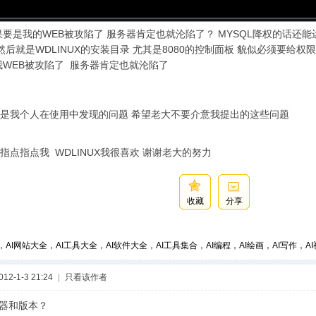
果要是我的WEB被攻陷了 服务器肯定也就沦陷了？ MYSQL降权的话还能
然后就是WDLINUX的安装目录 尤其是8080的控制面板 貌似必须要给权限
我WEB被攻陷了 服务器肯定也就沦陷了
是我个人在使用中发现的问题 希望老大不要介意我提出的这些问题
指点指点我 WDLINUX我很喜欢 谢谢老大的努力
收藏
分享
，AI网站大全，AI工具大全，AI软件大全，AI工具集合，AI编程，AI绘画，AI写作，AI视
2-1-3 21:24
|
只看该作者
览器和版本？