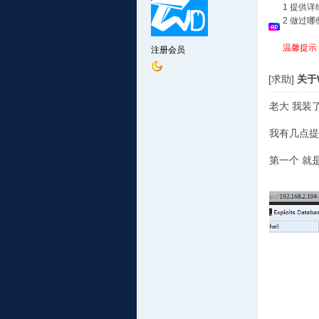
1 提供
2 做过
温馨提示
注册会员
[求助]
关于
老大 我装
我有几点提
第一个 就