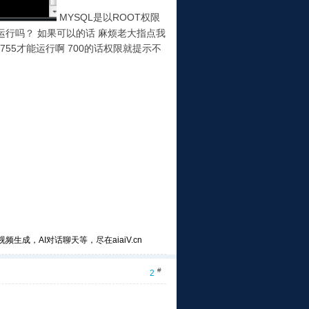
MYSQL是以ROOT权限
运行吗？ 如果可以的话 麻烦老大指点我
755才能运行啊 700的话权限就提示不
频生成，AI对话聊天等，尽在aiaiV.cn
#
2