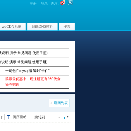
注册
登录
关注:
wdCDN系统
智能DNS软件
搜索
装说明
,
演示
,
常见问题
,
使用手册
)
装说明
,
演示
,
常见问题
,
使用手册
)
一键包在mysql编 译时"卡住"
腾讯云优惠中，现注册更有260代金
额券赠送
返回列表
倒序看帖
跳转到
»
#
1