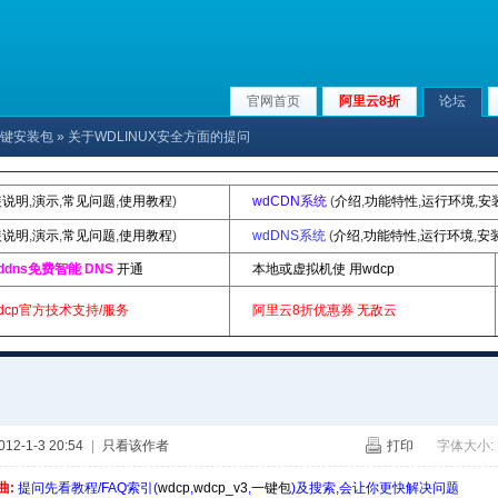
官网首页
阿里云8折
论坛
p|一键安装包
» 关于WDLINUX安全方面的提问
装说明
,
演示
,
常见问题
,
使用教程
)
wdCDN系统
(
介绍
,
功能特性
,
运行环境
,
安
装说明
,
演示
,
常见问题
,
使用教程
)
wdDNS系统
(
介绍
,
功能特性
,
运行环境
,
安
ddns免费智能 DNS
开通
本地或虚拟机使 用wdcp
dcp官方技术支持/服务
阿里云8折优惠券
无敌云
2-1-3 20:54
|
只看该作者
打印
字体大小:
曲:
提问先看教程/FAQ索引(
wdcp
,
wdcp_v3
,
一键包
)及搜索,会让你更快解决问题