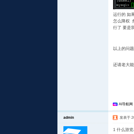
运行的 如
怎么降权 
行了 要是
以上的问题
还请老大能
AI导航网
admin
发表于 201
1 什么游