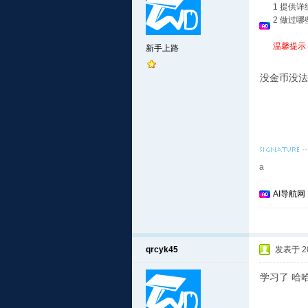
1 提供
2 做过
温馨提示
新手上路
没金币没法
a
AI导航网
qrcyk45
发表于 201
学习了 哈