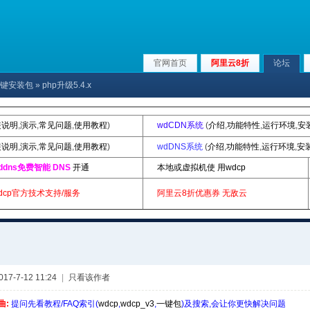
官网首页
阿里云8折
论坛
p|一键安装包
» php升级5.4.x
装说明
,
演示
,
常见问题
,
使用教程
)
wdCDN系统
(
介绍
,
功能特性
,
运行环境
,
安
装说明
,
演示
,
常见问题
,
使用教程
)
wdDNS系统
(
介绍
,
功能特性
,
运行环境
,
安
ddns免费智能 DNS
开通
本地或虚拟机使 用wdcp
dcp官方技术支持/服务
阿里云8折优惠券
无敌云
7-7-12 11:24
|
只看该作者
曲:
提问先看教程/FAQ索引(
wdcp
,
wdcp_v3
,
一键包
)及搜索,会让你更快解决问题