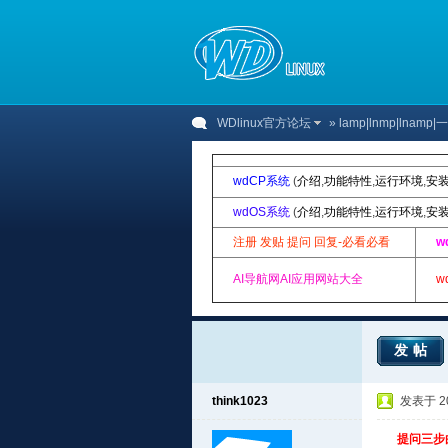
WDlinux官方论坛
»
lamp|lnmp|lnam
wdCP系统
(
介绍
,
功能特性
,
运行环境
,
安
wdOS系统
(
介绍
,
功能特性
,
运行环境
,
安
注册 发贴 提问 回复-必看必看
w
AI导航网AI应用网站大全
w
发帖
think1023
发表于 201
提问三步