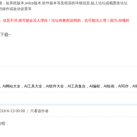
详细，如系统版本,wdcp版本,软件版本等及错误的详细信息,贴上论坛或截图发论坛
哪些操作或改动设置等
：信息不详,很可能会没人理你！论坛有教程说明的，也可能没人理！因为,你懂的
下载~
，AI网站大全，AI工具大全，AI软件大全，AI工具集合，AI编程，AI绘画，AI写作，AI视
8-6-13 00:08
|
只看该作者
哈哈