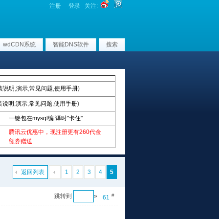
注册
登录
关注:
wdCDN系统
智能DNS软件
搜索
装说明
,
演示
,
常见问题
,
使用手册
)
装说明
,
演示
,
常见问题
,
使用手册
)
一键包在mysql编 译时"卡住"
腾讯云优惠中，现注册更有260代金
额券赠送
返回列表
1
2
3
4
5
跳转到
»
#
61