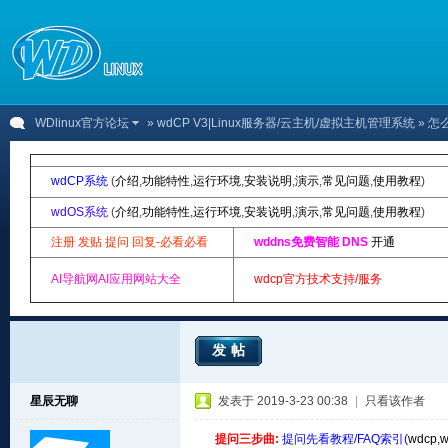
WDlinux官方论坛
»
wdCP V3|Linux服务器/云主机/虚拟主机管理系统
» 
wdCP系统
(
介绍
,
功能特性
,
运行环境
,
安装说明
,
演示
,
常见问题
,
使用教程
)
wdOS系统
(
介绍
,
功能特性
,
运行环境
,
安装说明
,
演示
,
常见问题
,
使用教程
)
注册 发贴 提问 回复-必看必看
wddns免费智能 DNS
开通
AI导航网AI应用网站大全
wdcp官方技术支持/服务
发帖
星辰无聊
发表于 2019-3-23 00:38
|
只看该作者
提问三步曲:
提问先看教程/FAQ索引(
wdcp
,
w