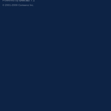
Powered by
Discuz!
7.2
© 2001-2009
Comsenz Inc.