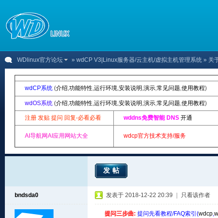
WDlinux官方论坛
»
wdCP V3|Linux服务器/云主机/虚拟主机管理系统
» 关
wdCP系统
(
介绍
,
功能特性
,
运行环境
,
安装说明
,
演示
,
常见问题
,
使用教程
)
wdOS系统
(
介绍
,
功能特性
,
运行环境
,
安装说明
,
演示
,
常见问题
,
使用教程
)
注册 发贴 提问 回复-必看必看
wddns免费智能 DNS
开通
AI导航网AI应用网站大全
wdcp官方技术支持/服务
发帖
bndsda0
发表于 2018-12-22 20:39
|
只看该作者
提问三步曲:
提问先看教程/FAQ索引(
wdcp
,
w