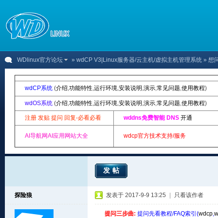
WDlinux官方论坛
»
wdCP V3|Linux服务器/云主机/虚拟主机管理系统
» 想
wdCP系统
(
介绍
,
功能特性
,
运行环境
,
安装说明
,
演示
,
常见问题
,
使用教程
)
wdOS系统
(
介绍
,
功能特性
,
运行环境
,
安装说明
,
演示
,
常见问题
,
使用教程
)
注册 发贴 提问 回复-必看必看
wddns免费智能 DNS
开通
AI导航网AI应用网站大全
wdcp官方技术支持/服务
发帖
探险狼
发表于 2017-9-9 13:25
|
只看该作者
提问三步曲:
提问先看教程/FAQ索引(
wdcp
,
w