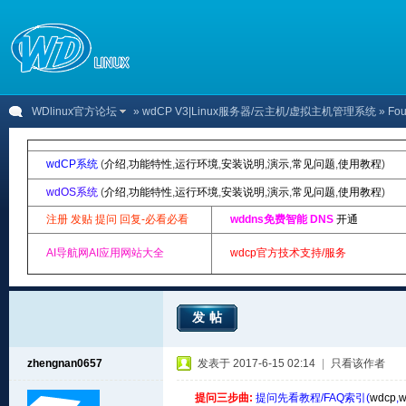
WDlinux官方论坛
»
wdCP V3|Linux服务器/云主机/虚拟主机管理系统
» Fou
wdCP系统
(
介绍
,
功能特性
,
运行环境
,
安装说明
,
演示
,
常见问题
,
使用教程
)
wdOS系统
(
介绍
,
功能特性
,
运行环境
,
安装说明
,
演示
,
常见问题
,
使用教程
)
注册 发贴 提问 回复-必看必看
wddns免费智能 DNS
开通
AI导航网AI应用网站大全
wdcp官方技术支持/服务
发帖
zhengnan0657
发表于 2017-6-15 02:14
|
只看该作者
提问三步曲:
提问先看教程/FAQ索引(
wdcp
,
w