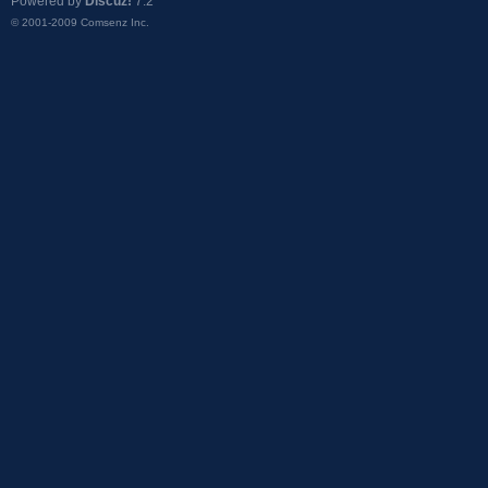
Powered by
Discuz!
7.2
© 2001-2009
Comsenz Inc.