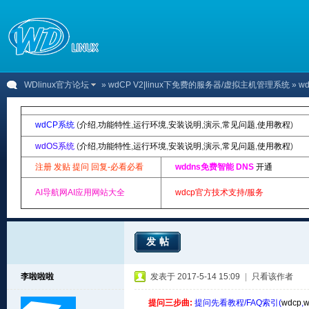
WDlinux官方论坛
»
wdCP V2|linux下免费的服务器/虚拟主机管理系统
» w
wdCP系统
(
介绍
,
功能特性
,
运行环境
,
安装说明
,
演示
,
常见问题
,
使用教程
)
wdOS系统
(
介绍
,
功能特性
,
运行环境
,
安装说明
,
演示
,
常见问题
,
使用教程
)
注册 发贴 提问 回复-必看必看
wddns免费智能 DNS
开通
AI导航网AI应用网站大全
wdcp官方技术支持/服务
发帖
李啦啦啦
发表于 2017-5-14 15:09
|
只看该作者
提问三步曲:
提问先看教程/FAQ索引(
wdcp
,
w