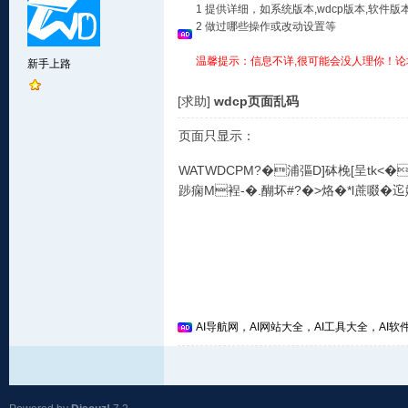
1 提供详细，如系统版本,wdcp版本,软
2 做过哪些操作或改动设置等
温馨提示：信息不详,很可能会没人理你！论
新手上路
[求助]
wdcp页面乱码
页面只显示：
WATWDCPM?�浦彄D]砵梚[呈tk<�雗
踄痫M裎-�.醐坏#?�>烙�*l蔗啜�
AI导航网，AI网站大全，AI工具大全，AI软件