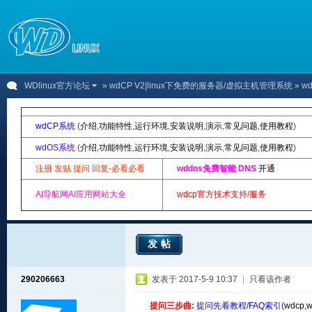
WDlinux官方论坛
»
wdCP V2|linux下免费的服务器/虚拟主机管理系统
» 
wdCP系统
(
介绍
,
功能特性
,
运行环境
,
安装说明
,
演示
,
常见问题
,
使用教程
)
wdOS系统
(
介绍
,
功能特性
,
运行环境
,
安装说明
,
演示
,
常见问题
,
使用教程
)
注册 发贴 提问 回复-必看必看
wddns免费智能 DNS
开通
AI导航网AI应用网站大全
wdcp官方技术支持/服务
发帖
290206663
发表于 2017-5-9 10:37
|
只看该作者
提问三步曲:
提问先看教程/FAQ索引(
wdcp
,
w