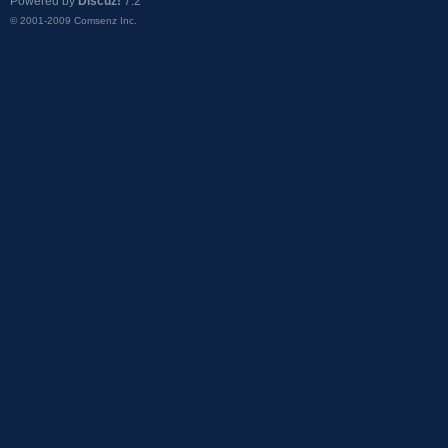
Powered by
Discuz!
7.2
© 2001-2009
Comsenz Inc.